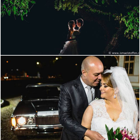
2002
0
2191
4