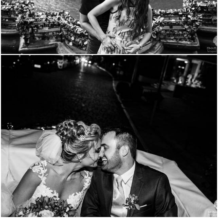
3918
38