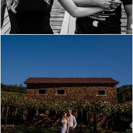
3968
0