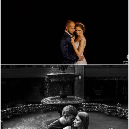
4308
0
3643
0