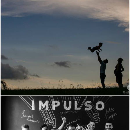
2955
53