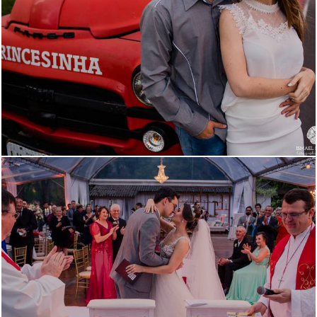
2619
1
3145
7