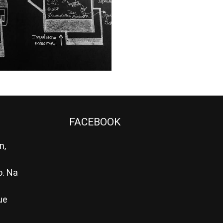
2187
34
FACEBOOK
n,
o. Na
ue