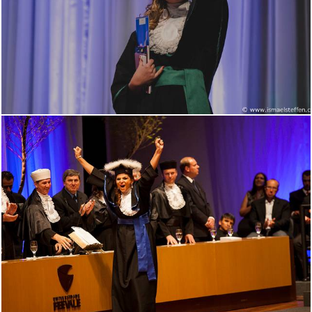
2669
10
1743
0