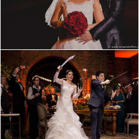
2638
3
2511
9