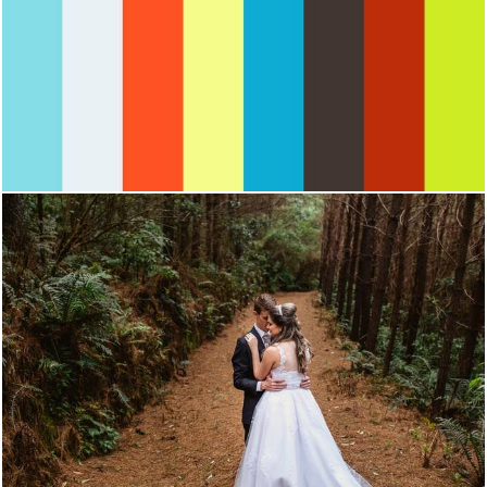
2397
0
3091
50