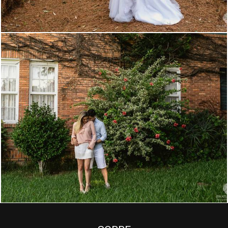
2267
74