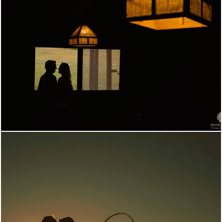
2542
32