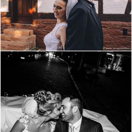
2574
12
3923
38