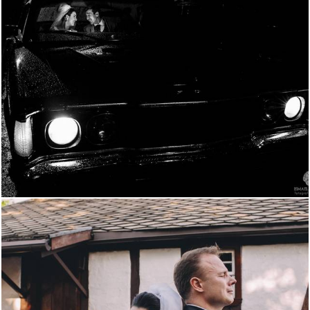
2196
17