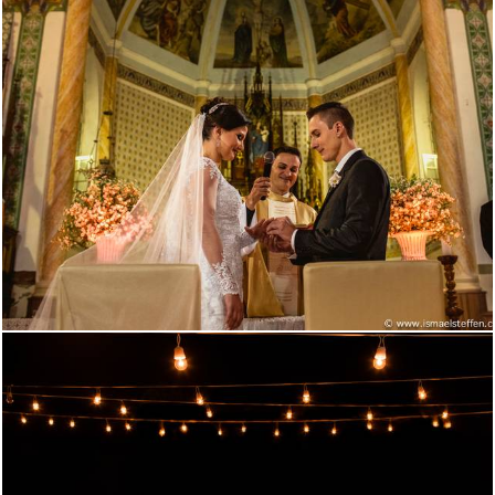
2780
41