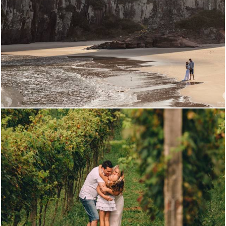
3162
10
2285
0