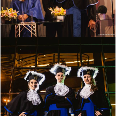
1775
0
2799
7