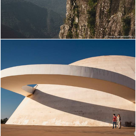
2467
0
2173
0