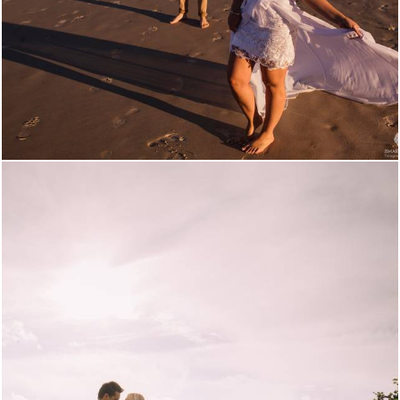
2469
1
2623
0