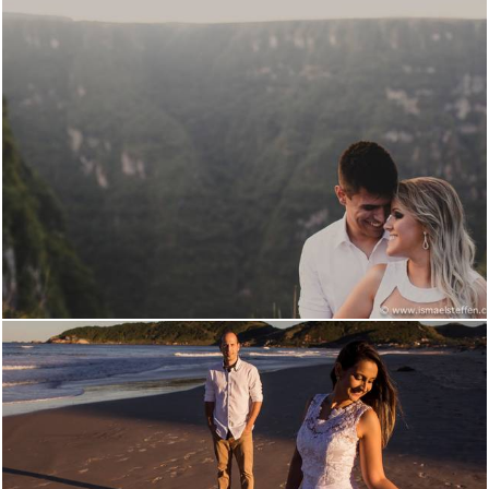
3815
39