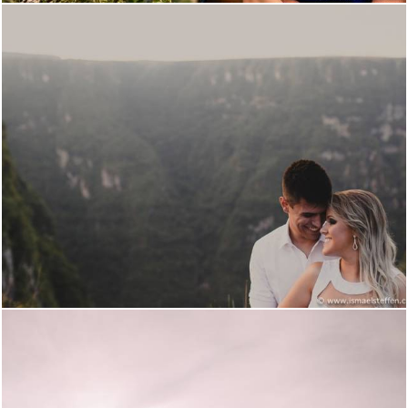
3812
39