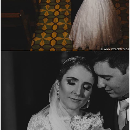
2998
35
2555
0