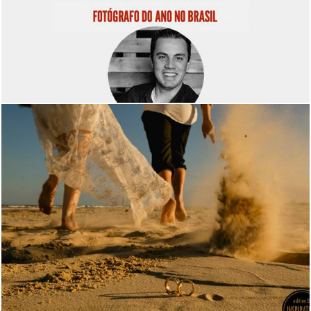
1835
1
1990
3